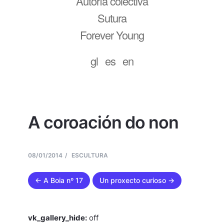
Autoría colectiva
Sutura
Forever Young
gl
es
en
A coroación do non
08/01/2014
ESCULTURA
← A Boia nº 17
Un proxecto curioso →
vk_gallery_hide:
off