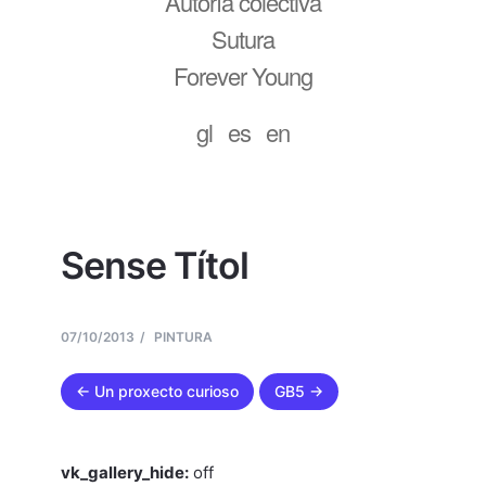
Autoría colectiva
Sutura
Forever Young
gl
es
en
Sense Títol
07/10/2013
PINTURA
← Un proxecto curioso
GB5 →
vk_gallery_hide:
off